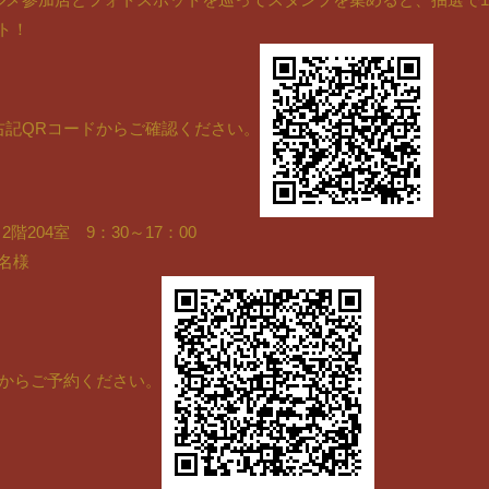
ント！
右記QRコードからご確認ください。
階204室 9：30～17：00
0名様
ドからご予約ください。