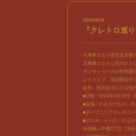
2024.02.15
『クレトロ巡り
呉海軍グルメ研究会主催
呉海軍グルメと呉のレト
ボンネットバスの特別運
ンドライブ、当日限定の
是非、呉の街でレトロ気
■日時：2024年3月24日（
■会場：れんがどおり、呉
■オープニングセレモニー
■ボンネットバス：れんが
央桟橋→中通3丁目（30