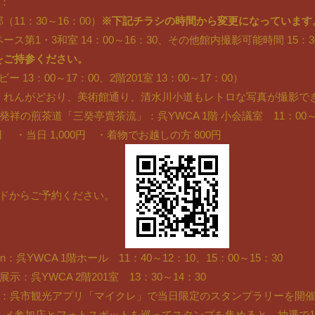
：
11：30～16：00）
※下記チラシの時間から変更になっています
ス第1・3和室 14：00～16：30、その他館内撮影可能時間 15：3
をご持参ください。
 13：00～17：00、2階201室 13：00～17：00）
、れんがどおり、美術館通り、清水川小道もレトロな写真が撮影で
祥の煎茶道「三癸亭賣茶流」：呉YWCA 1階 小会議室 11：00～1
 ・当日 1,000円 ・着物でお越しの方 800円
ードからご予約ください。
n：呉YWCA 1階ホール 11：40～12：10、15：00～15：30
：呉YWCA 2階201室 13：30～14：30
ー：呉市観光アプリ「マイクレ」で当日限定のスタンプラリーを開
ルメ参加店とフォトスポットを巡ってスタンプを集めると、抽選で1