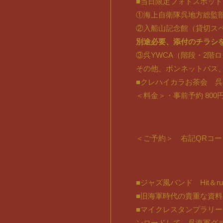
■当日限定フォトスポット
①海上自衛隊呉地方総監部（
②入船山記念館（貸切スペー
別途必要、添付のチラシ
③呉YWCA（階段・2階ロビー
その他、ボンネットバス
■クレハイカラお茶会 呉発
＜料金＞・事前予約 800円
＜ご予約＞ 右記QRコ
■ジャズ風バンド Hit＆ru
■旧海軍時代の貴重な資料展示
■マイクレスタンプラリ
ンロードして、呉海軍グ