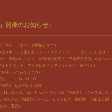
』開催のお知らせ♪
の『クレトロ巡り』を開催します！
ロなスポットを楽しむタイムスリップイベント！となっています♪
行や、着物のレンタル、呉発祥の煎茶道「三癸亭賣茶流」のクレハ
フォトスポット、マイクレスタンプラリーなど、盛り沢山！
分を味わってみてください♪
日） 11：00～17：00
YWCA、他呉市内中心部
：11：00～11：15 れんがどおり入口（福屋側） ジャズ風バ
どおり入口（福屋側）から11：15より出発→眼鏡橋→入船山公園
分おきに運行）