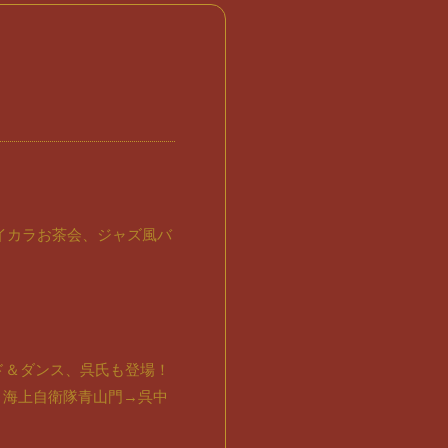
イカラお茶会、ジャズ風バ
ンド＆ダンス、呉氏も登場！
→海上自衛隊青山門→呉中